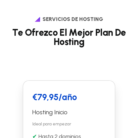
SERVICIOS DE HOSTING
T
e
O
f
r
e
z
c
o
E
l
M
e
j
o
r
P
l
a
n
D
e
H
o
s
t
i
n
g
€79,95/año
Hosting Inicio
Ideal para empezar
Hasta 2 dominios