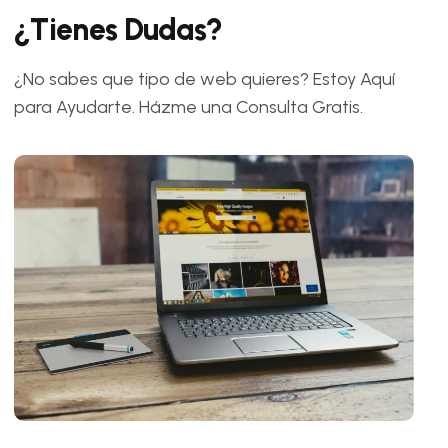
¿
T
i
e
n
e
s
D
u
d
a
s
?
¿No sabes que tipo de web quieres? Estoy Aquí
para Ayudarte. Házme una Consulta Gratis.