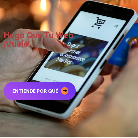
H
a
g
o
Q
u
e
T
u
W
e
b
¡
V
u
e
l
e
!
ENTIENDE POR QUÉ