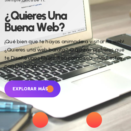
Siempre Cerca De Ti.
¿
Q
u
i
e
r
e
s
U
n
a
B
u
e
n
a
W
e
b
?
¡Qué bien que te hayas animado a visitar mi web!
¿Quieres una web barata? O quizás prefieres que
te Diseñe unos Flyers. Sea como sea... Aquí estoy
para Ayudarte.
EXPLORAR MÁS