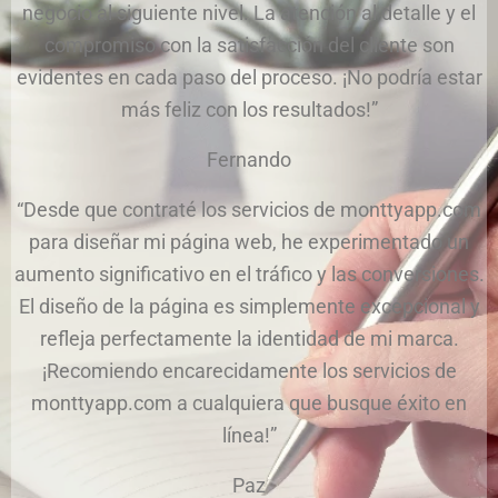
negocio al siguiente nivel. La atención al detalle y el
compromiso con la satisfacción del cliente son
evidentes en cada paso del proceso. ¡No podría estar
más feliz con los resultados!”
Fernando
“Desde que contraté los servicios de monttyapp.com
para diseñar mi página web, he experimentado un
aumento significativo en el tráfico y las conversiones.
El diseño de la página es simplemente excepcional y
refleja perfectamente la identidad de mi marca.
¡Recomiendo encarecidamente los servicios de
monttyapp.com a cualquiera que busque éxito en
línea!”
Paz