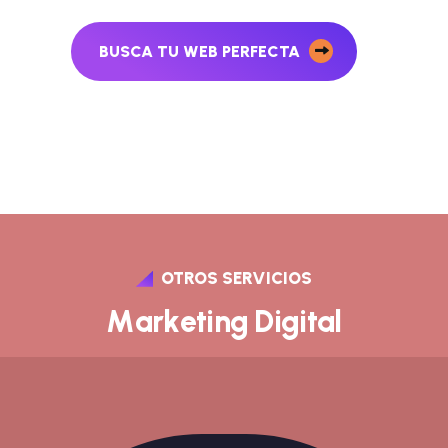
BUSCA TU WEB PERFECTA
OTROS SERVICIOS
M
a
r
k
e
t
i
n
g
D
i
g
i
t
a
l