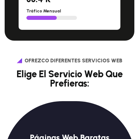
Tráfico Mensual
OFREZCO DIFERENTES SERVICIOS WEB
E
l
i
g
e
E
l
S
e
r
v
i
c
i
o
W
e
b
Q
u
e
P
r
e
f
i
e
r
a
s
:
Páginas Web Baratas