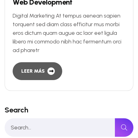
W
e
b
D
e
v
e
l
o
p
m
e
n
t
Digital Marketing At tempus aenean sapien
torquent sed diam class efficitur mus morbi
eros dictum quam augue ac laor eet ligula
libero mi commodo nibh hac fermentum orci
ad pharetr
LEER MÁS
Search